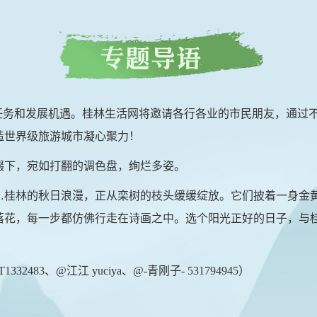
命任务和发展机遇。桂林生活网将邀请各行各业的市民朋友，通过
造世界级旅游城市凝心聚力！
缀下，宛如打翻的调色盘，绚烂多姿。
…桂林的秋日浪漫，正从栾树的枝头缓缓绽放。它们披着一身金
落花，每一步都仿佛行走在诗画之中。选个阳光正好的日子，与
32483、@江江 yuciya、@-青刚子- 531794945）